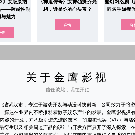
3》女版康纳
《神鬼传奇》女神萌妹齐亮
魔幻网络剧《
欣赏——跨越性别
相，谁是你的心头宝？
同名手游曝
勇与魅力
详情
详
详情
关于金鹰影视
— 信任彼此，现在开始 —
北省武汉市，专注于游戏开发与动漫科技创新。公司致力于将
，辉达在业界内不断推动着数字娱乐产业的发展。金鹰影视拥
内容的开发，并积极引进先进的技术，如虚拟现实（VR）与增
品衍生以及相关周边产品的设计与开发方面展开了深入探索。
关注。公司推出的多款游戏，不仅在国内市场取得了显著的成