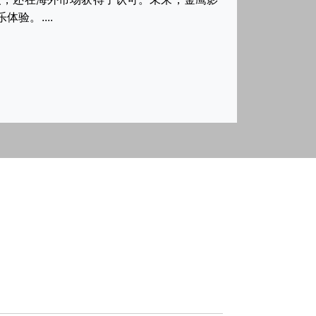
验。....